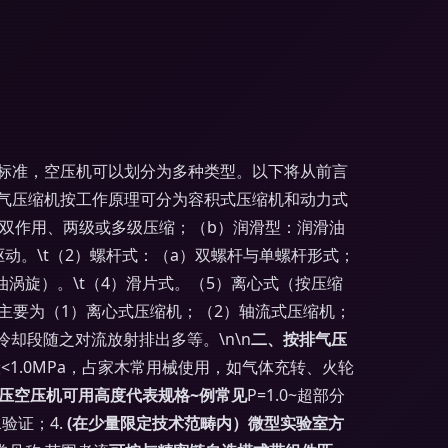
标准，空压机可以划分为多种类型。以下将从前言
n空气压缩机按工作原理可分为容积式压缩机和动力式
、双作用、两级或多级压缩；（b）润滑型：润滑油
动。\t（2）螺杆式：（a）双螺杆与单螺杆形式；
油涡旋）。\t（4）滑片式。（5）离心式（按压缩
主要为（1）离心式压缩机；（2）轴流式压缩机；
却段随之对流放射排出多等。\n\n
二、按排气压
<1.0MPa，占家木常用械使用，如气体充转、火轮
压空压机
可用高度代表规格~例常见
P=1.0~超部分
验证；4.
(在少量限定技术范畴内）微型实验室方