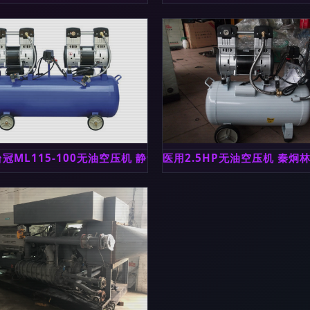
冠ML115-100无油空压机 静音无油打气泵的工业利器
医用2.5HP无油空压机 秦