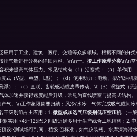
泛应用于工业、建筑、医疗、交通等众多领域。根据不同的分类
排气量进行分类的详细内容。\n\n
一、按工作原理分类
\n\
容积来提高气体压力。常见结构有（1）活塞式：（a）单作用
度式（V型、W型、L型）；（d）使用动力：电动、柴/汽油机驱
悬浮）；（c）直联、齿轮驱动或皮帶传动。\t（3）涡旋式（无
气体加速并获得速度能后升级，常见为直线喷室与提高式结构。
产气。\n工作象限简要归纳：风冷/水冷：气体完成吸气或间冷冷
若干级别组占主应用：1.
微型或加选气压级别低压空压机
（一般
粗实用 <45~125巴之间级近缘多用于生产线合工地结构；2.
中
高预设>测试场可到间，档级 巴标准，如气仪装瓶、水库深海潜水