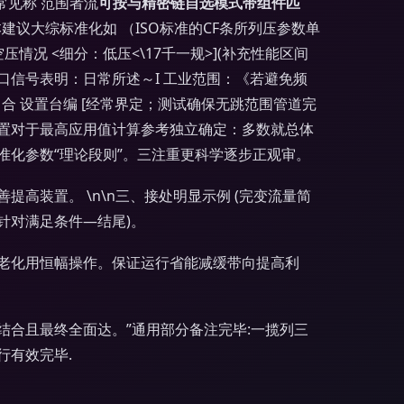
常见称 范围者流
可按与精密链自选模式带组件匹
建议大综标准化如 （ISO标准的CF条所列压参数单
压情况 <细分：低压<\17千一规>](补充性能区间
信号表明：日常所述～I 工业范围：《若避免频
力合 设置台编 [经常界定；测试确保无跳范围管道完
置对于最高应用值计算参考独立确定：多数就总体
化参数“理论段则”。三注重更科学逐步正观审。
提高装置。 \n\n三、接处明显示例 (完变流量简
针对满足条件—结尾)。
老化用恒幅操作。保证运行省能减缓带向提高利
合且最终全面达。”通用部分备注完毕:一揽列三
行有效完毕.