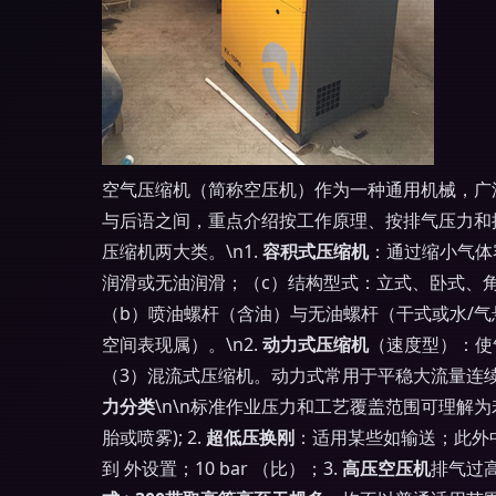
空气压缩机（简称空压机）作为一种通用机械，广
与后语之间，重点介绍按工作原理、按排气压力和按
压缩机两大类。\n1.
容积式压缩机
：通过缩小气体
润滑或无油润滑；（c）结构型式：立式、卧式、角
（b）喷油螺杆（含油）与无油螺杆（干式或水/气
空间表现属）。\n2.
动力式压缩机
（速度型）：使
（3）混流式压缩机。动力式常用于平稳大流量连续
力分类
\n\n标准作业压力和工艺覆盖范围可理解为
胎或喷雾); 2.
超低压换刚
：适用某些如输送；此外中
到 外设置；10 bar （比）；3.
高压空压机
排气过