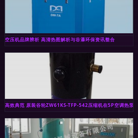
空压机品牌辨析 高清热图解析与谷瀑环保资讯整合
高效典范 原装谷轮ZW61KS-TFP-542压缩机在5P空调热