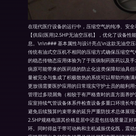
在现代医疗设备的运行中，压缩空气的纯净、安全
【供应(医用)2.5HP无油空压机】，优化了设
息。\n\n### 基本属性与设计亮点\n这款无油
传统有油式空压机不相同的压缩方式确保压缩空气
的稳态传物态应用体验为了于医病制药医药以及手
病原可能带来的医药级的防止化这类保障却油具但
量被完全与集成了积极散热的系统可以帮助均衡满
更放强需要医护应用的日常现实守护士员的能利用
管理过多琐屑角（相较于有严格查时的直方面养护
应室持续气管设备体系件检查设备多重口环境长年
避免后续预算约束带来的延升严重防技术总体展现一步
2.5HP规格电源其价格是居中还是包括场景量
环。同时得益于带可动构和主机减振优化既，震动