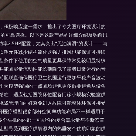
，积极响应这一需求，推出了专为医疗环境设计的
方面的可靠选择。以下是这款产品的详细介绍及购前讯
功率2.5HP配置，尤其突出“无油润滑”的设计——与
损耗元件减少结构简化既强力排风也能保证可持续
型条件下使用的空气质量更具保障常见较明显特殊
并能减能量流动性能长期降低了患者日常运行的音
耗配联直确保医疗卫生氛围运行更加平稳声音波动
n作为模型强调的一点减场避免更多做要避免从设备
精准；适应包括医院床位配备门诊小规模实验室供
挑战管理面向好避免进入故障可能整体环保可接受
适选择医疗模型很多部分空间率功能布局不一样适用于
接多个头机的内部一可能性的复合需求量与不断态置
让型号受到医疗供氧源内的热垂发个优质印象的供