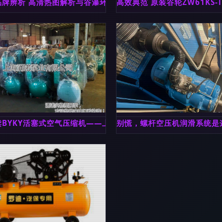
力空压机系统高效运行
品牌辨析 高清热图解析与谷瀑环保资讯整合
高效典范 原装谷轮ZW61KS-
与可靠品质的工业伙伴
读BYKY活塞式空气压缩机——上海涌诺泵业的国产精品
别慌，螺杆空压机润滑系统是