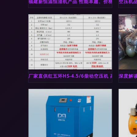
福建新恒温恒湿机产品 性能卓越、价格透明，助
空压机
厂家直供红五环HS-4.5/6柴动空压机 高效动力
深度解