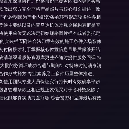
设置来深度协作。价格报价已覆盖区域内更体实惠
款做出双方完全严格产品照片与核心图文描述一致
风格匹配说明因为产业内部设备的环节形态较多许多相
反映主要结以及内置马达机体常规金属构表框是否
格使用单位无论决定初始规格图片样本或者委托定
品的实装样应附带合法印章有效的施工条件入场影像
交付阶段才利于掌握核心位置信息且最后保够开结
确清单渠道质势资源库更整齐随时提供服务回弹 特
工大批的务循环成功合适节期间针对特殊时期消毒消
合作形式择方 专业素养足上多件历量整体推进。
之久使用团队专业人员保证实行持长时有效确享平步
包含管理条款互相正规正效优买对于各种疑惑除了
细化能够真实助力医疗容 综合投资和品牌最后有效