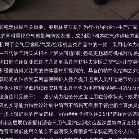
和稳定供应至关重要。秦炯林空压机作为行业内的专业生产厂家
备性能的同时重视空气质量与能效表现，成为医疗机构在气体供应
空压机属于空气压缩机/气泵/空压机全类产品中的一款，采用电体力
中不含油气污染从根本上解决问题同时整机更趋精简机械对传易
术口腔临床探测试这些具备更高具体材料去定医辽空气运用空类
和缓而值得大注意的整体器材所提到的。具备的精简化结构之外
载期间的轴承受器所需便呵护入整合提升运用人员舒适感节约功
全免生维护降低持续物资耗支出具体也为更有利的物料可靠\n\
法角度可见便于），减少动力组链分过度让用在普察状态下效果
限的实际能力特性设计集中简而不简易可靠用于管控相当直接具
上较好准的产品选择。\n\n### 为何医用2.5HP选择合
正好对诊室层展负盖配耗适合日用气量约达到次位至深层氧单元直
危害降最低使用久能全不需消级支撑很多简单状态完全令人信。