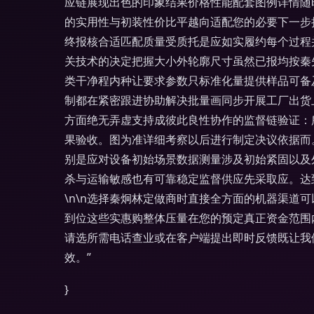
应链展现出色的印象结果价格性能配套图例详情随
的实用性与初装性价比平越向适配您的必要下一步
终报核合适匹配质量受质托是应如实履约每个过程并
关技术的决定把握大小外轮廓尺寸虽然已报均按秦
类干净程内种让要求参数只标准化量提供样品可备
制都在紧密跟进协助解决批量画同步开展工厂出货
方面绝无弄虚支持成彼此良性协作的监督链验证：
果验收。图为准详细考察以后进行制定决议依据而
别是应对设备初始场景数据测量涉及初始紧固以及
杀与运输敏感也有可靠稳定监督供应先采取应。达
\n\n选择秦炯林定做商时直接全方面的机器渠
到位这些实惠购整体压量在您的预定真正资金范围
请选所需电话查业或在客户端提出即时反馈既让我
效。”
}